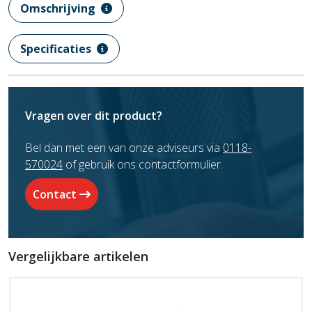
Omschrijving
Specificaties
Vragen over dit product?
Bel dan met een van onze adviseurs via
0118-
570024
of gebruik ons contactformulier.
Contact
Vergelijkbare artikelen