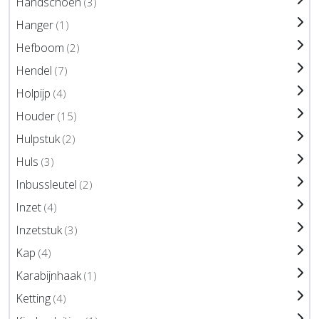
Handschoen
(3)
Hanger
(1)
Hefboom
(2)
Hendel
(7)
Holpijp
(4)
Houder
(15)
Hulpstuk
(2)
Huls
(3)
Inbussleutel
(2)
Inzet
(4)
Inzetstuk
(3)
Kap
(4)
Karabijnhaak
(1)
Ketting
(4)