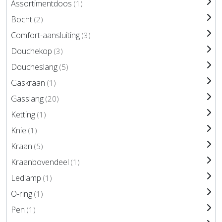
Assortimentdoos
(1)
Bocht
(2)
Comfort-aansluiting
(3)
Douchekop
(3)
Doucheslang
(5)
Gaskraan
(1)
Gasslang
(20)
Ketting
(1)
Knie
(1)
Kraan
(5)
Kraanbovendeel
(1)
Ledlamp
(1)
O-ring
(1)
Pen
(1)