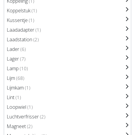
Koppeling
(1)
Koppelstuk
(1)
Kussentje
(1)
Laadadapter
(1)
Laadstation
(2)
Lader
(6)
Lager
(7)
Lamp
(10)
Lijm
(68)
Lijmkam
(1)
Lint
(1)
Loopwiel
(1)
Luchtverfrisser
(2)
Magneet
(2)