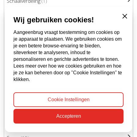
Schaalverdeling
(1)
Schaar
(1)
Wij gebruiken cookies!
Close
Schakelaar
(17)
Schraper
(1)
Aangeenbrug vraagt toestemming om cookies op
je apparaat te plaatsen. We gebruiken cookies om
Schroef
(8)
je een betere browse-ervaring te bieden,
Schroevendraaier
(10)
siteverkeer te analyseren, inhoud te
Schuim
(1)
personaliseren en gerichte advertenties te tonen.
Lees meer over hoe we cookies gebruiken en hoe
Siliconenkit
(7)
je ze kan beheren door op "Cookie Instellingen" te
Sleutel
(3)
klikken.
Sleutelhanger
(1)
Sleutelring
(1)
Cookie Instellingen
Slot
(10)
Accepteren
Sluiting
(2)
Smeermiddel
(1)