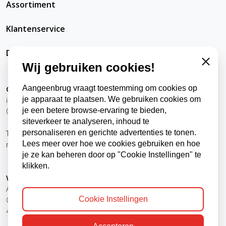
Assortiment
Klantenservice
DatRepareerIkZelfWel
Wij gebruiken cookies!
Close
Contact
Aangeenbrug vraagt toestemming om cookies op
info@datrepareerikzelfwel.nl
je apparaat te plaatsen. We gebruiken cookies om
0118-570024
je een betere browse-ervaring te bieden,
siteverkeer te analyseren, inhoud te
Telefonisch bereikbaar
personaliseren en gerichte advertenties te tonen.
ma t/m vr
9:00 - 12:00 uur
Lees meer over hoe we cookies gebruiken en hoe
13:00 - 16:00 uur
je ze kan beheren door op "Cookie Instellingen" te
klikken.
Winkel, kantoor en afhaalpunt
Aangeenbrug Electro BV
Cookie Instellingen
Oude Zandweg 24
4361 SK Westkapelle