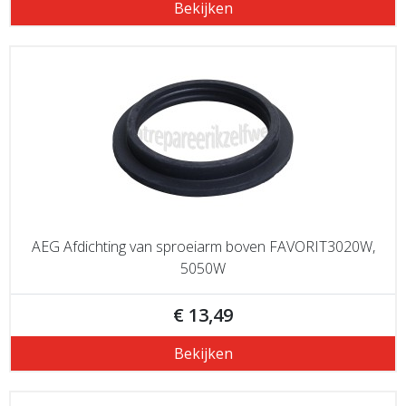
Bekijken
AEG Afdichting van sproeiarm boven FAVORIT3020W,
5050W
€ 13,49
Bekijken