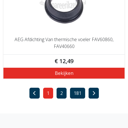
AEG Afdichting Van thermische voeler FAV60860,
FAV40660
€ 12,49
Bekijken
1
2
181