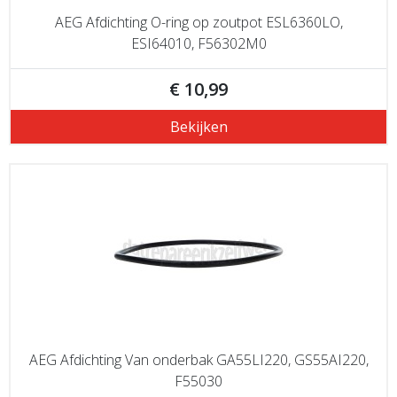
AEG Afdichting O-ring op zoutpot ESL6360LO,
ESI64010, F56302M0
€ 10,99
Bekijken
AEG Afdichting Van onderbak GA55LI220, GS55AI220,
F55030