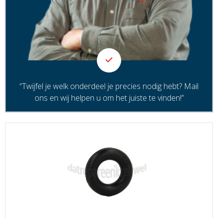
“Twijfel je welk onderdeel je precies nodig hebt? Mail
ons en wij helpen u om het juiste te vinden!”