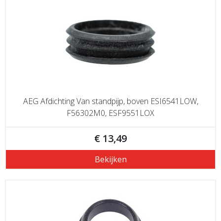
AEG Afdichting Van standpijp, boven ESI6541LOW,
F56302M0, ESF9551LOX
€ 13,49
Bekijken