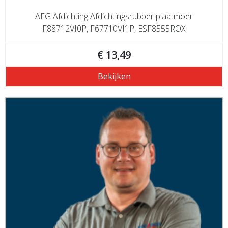
AEG Afdichting Afdichtingsrubber plaatmoer
F88712VI0P, F67710VI1P, ESF8555ROX
€ 13,49
Bekijken