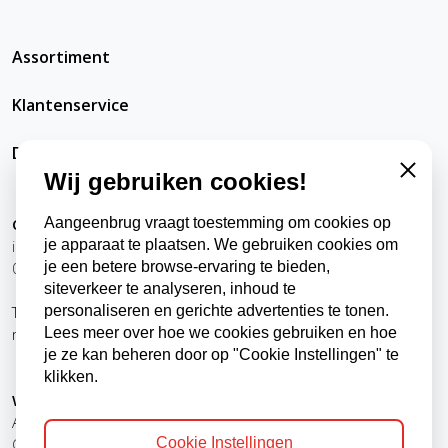
Assortiment
Klantenservice
DatRepareerIkZelfWel
Wij gebruiken cookies!
Close
Contact
Aangeenbrug vraagt toestemming om cookies op
info@datrepareerikzelfwel.nl
je apparaat te plaatsen. We gebruiken cookies om
0118-570024
je een betere browse-ervaring te bieden,
siteverkeer te analyseren, inhoud te
Telefonisch bereikbaar
personaliseren en gerichte advertenties te tonen.
ma t/m vr
9:00 - 12:00 uur
Lees meer over hoe we cookies gebruiken en hoe
13:00 - 16:00 uur
je ze kan beheren door op "Cookie Instellingen" te
klikken.
Winkel, kantoor en afhaalpunt
Aangeenbrug Electro BV
Cookie Instellingen
Oude Zandweg 24