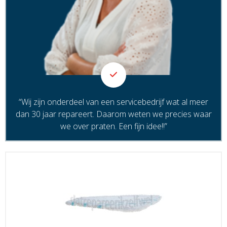
“Wij zijn onderdeel van een servicebedrijf wat al meer
dan 30 jaar repareert. Daarom weten we precies waar
we over praten. Een fijn idee!!”