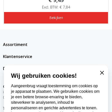
Excl. BTW: € 7,84
Bekijken
Assortiment
Klantenservice
DatRepareerIkZelfWel
Wij gebruiken cookies!
Close
Aangeenbrug vraagt toestemming om cookies op
Contact
je apparaat te plaatsen. We gebruiken cookies om
info@datrepareerikzelfwel.nl
je een betere browse-ervaring te bieden,
0118-570024
siteverkeer te analyseren, inhoud te
personaliseren en gerichte advertenties te tonen.
Telefonisch bereikbaar