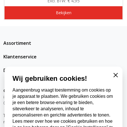
Excl. BTW: € 4,95
Bekijken
Assortiment
Klantenservice
DatRepareerIkZelfWel
Wij gebruiken cookies!
Close
Aangeenbrug vraagt toestemming om cookies op
Contact
je apparaat te plaatsen. We gebruiken cookies om
info@datrepareerikzelfwel.nl
je een betere browse-ervaring te bieden,
0118-570024
siteverkeer te analyseren, inhoud te
personaliseren en gerichte advertenties te tonen.
Telefonisch bereikbaar
Lees meer over hoe we cookies gebruiken en hoe
ma t/m vr
9:00 - 12:00 uur