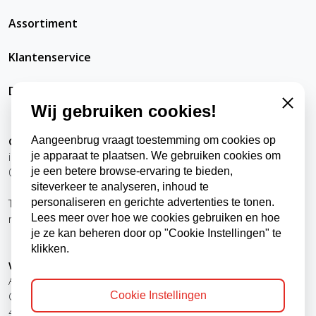
Assortiment
Klantenservice
DatRepareerIkZelfWel
Wij gebruiken cookies!
Close
Aangeenbrug vraagt toestemming om cookies op
Contact
je apparaat te plaatsen. We gebruiken cookies om
info@datrepareerikzelfwel.nl
je een betere browse-ervaring te bieden,
0118-570024
siteverkeer te analyseren, inhoud te
personaliseren en gerichte advertenties te tonen.
Telefonisch bereikbaar
Lees meer over hoe we cookies gebruiken en hoe
ma t/m vr
9:00 - 12:00 uur
je ze kan beheren door op "Cookie Instellingen" te
13:00 - 16:00 uur
klikken.
Winkel, kantoor en afhaalpunt
Aangeenbrug Electro BV
Cookie Instellingen
Oude Zandweg 24
4361 SK Westkapelle