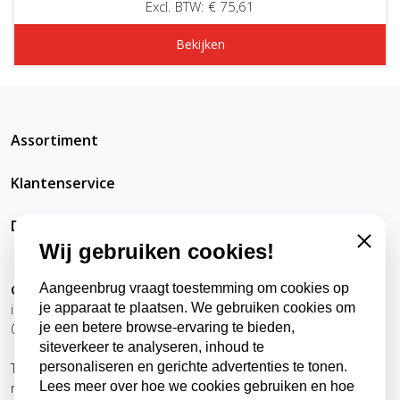
Excl. BTW: € 75,61
Bekijken
Assortiment
Klantenservice
DatRepareerIkZelfWel
Wij gebruiken cookies!
Close
Aangeenbrug vraagt toestemming om cookies op
Contact
je apparaat te plaatsen. We gebruiken cookies om
info@datrepareerikzelfwel.nl
je een betere browse-ervaring te bieden,
0118-570024
siteverkeer te analyseren, inhoud te
personaliseren en gerichte advertenties te tonen.
Telefonisch bereikbaar
Lees meer over hoe we cookies gebruiken en hoe
ma t/m vr
9:00 - 12:00 uur