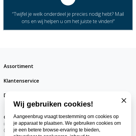
“Twijfel je welk onderdeel je precies nodig hebt? Mail
ons en wij helpen u om het juiste te vinden!”
Assortiment
Klantenservice
DatRepareerIkZelfWel
Wij gebruiken cookies!
Close
Contact
Aangeenbrug vraagt toestemming om cookies op
info@datrepareerikzelfwel.nl
je apparaat te plaatsen. We gebruiken cookies om
0118-570024
je een betere browse-ervaring te bieden,