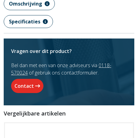
Omschrijving
Specificaties
Vragen over dit product?
Bel dan met een van onze adviseurs via
0118-
570024
of gebruik ons contactformulier.
Contact
Vergelijkbare artikelen