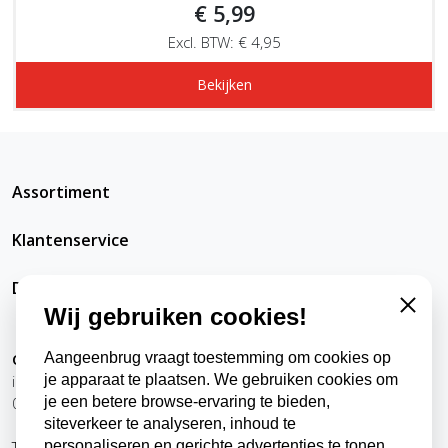
€ 5,99
Excl. BTW: € 4,95
Bekijken
Assortiment
Klantenservice
DatRepareerIkZelfWel
Wij gebruiken cookies!
Close
Aangeenbrug vraagt toestemming om cookies op
Contact
je apparaat te plaatsen. We gebruiken cookies om
info@datrepareerikzelfwel.nl
je een betere browse-ervaring te bieden,
0118-570024
siteverkeer te analyseren, inhoud te
personaliseren en gerichte advertenties te tonen.
Telefonisch bereikbaar