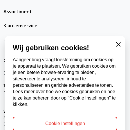
Assortiment
Klantenservice
DatRepareerIkZelfWel
Wij gebruiken cookies!
Close
Aangeenbrug vraagt toestemming om cookies op
Contact
je apparaat te plaatsen. We gebruiken cookies om
info@datrepareerikzelfwel.nl
je een betere browse-ervaring te bieden,
0118-570024
siteverkeer te analyseren, inhoud te
personaliseren en gerichte advertenties te tonen.
Telefonisch bereikbaar
Lees meer over hoe we cookies gebruiken en hoe
ma t/m vr
9:00 - 12:00 uur
je ze kan beheren door op "Cookie Instellingen" te
13:00 - 16:00 uur
klikken.
Winkel, kantoor en afhaalpunt
Aangeenbrug Electro BV
Cookie Instellingen
Oude Zandweg 24