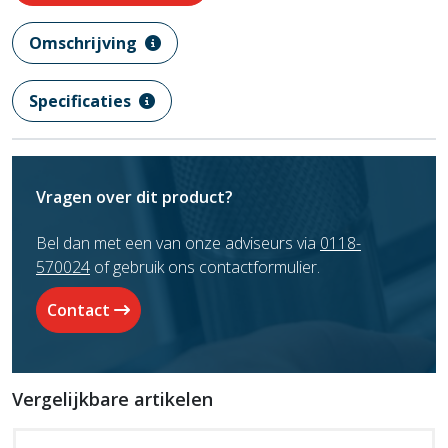
Omschrijving
Specificaties
Vragen over dit product?
Bel dan met een van onze adviseurs via
0118-
570024
of gebruik ons contactformulier.
Contact
Vergelijkbare artikelen