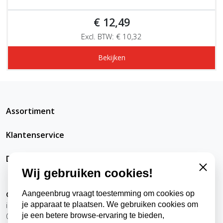
€ 12,49
Excl. BTW: € 10,32
Bekijken
Assortiment
Klantenservice
DatRepareerIkZelfWel
Wij gebruiken cookies!
Close
Aangeenbrug vraagt toestemming om cookies op
Contact
je apparaat te plaatsen. We gebruiken cookies om
info@datrepareerikzelfwel.nl
je een betere browse-ervaring te bieden,
0118-570024