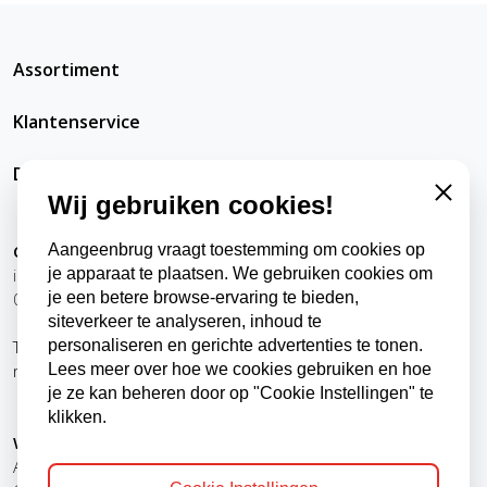
Assortiment
Klantenservice
DatRepareerIkZelfWel
Wij gebruiken cookies!
Close
Aangeenbrug vraagt toestemming om cookies op
Contact
je apparaat te plaatsen. We gebruiken cookies om
info@datrepareerikzelfwel.nl
je een betere browse-ervaring te bieden,
0118-570024
siteverkeer te analyseren, inhoud te
personaliseren en gerichte advertenties te tonen.
Telefonisch bereikbaar
Lees meer over hoe we cookies gebruiken en hoe
ma t/m vr
9:00 - 12:00 uur
je ze kan beheren door op "Cookie Instellingen" te
13:00 - 16:00 uur
klikken.
Winkel, kantoor en afhaalpunt
Aangeenbrug Electro BV