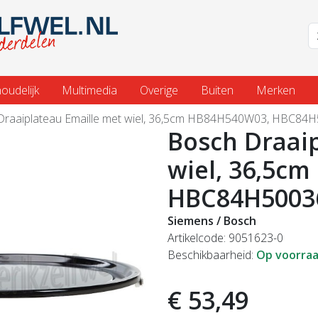
oudelijk
Multimedia
Overige
Buiten
Merken
Draaiplateau Emaille met wiel, 36,5cm HB84H540W03, HBC84
Bosch Draai
wiel, 36,5c
HBC84H5003
Siemens / Bosch
Artikelcode: 9051623-0
Beschikbaarheid:
Op voorra
€ 53,49