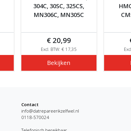
304C, 30SC, 325CS,
HMC
MN306C, MN305C
CM
€ 20,99
Excl. BTW: € 17,35
Exc
Bekijken
Contact
info@datrepareerikzelfwel.nl
0118-570024
Telefonisch bereikbaar