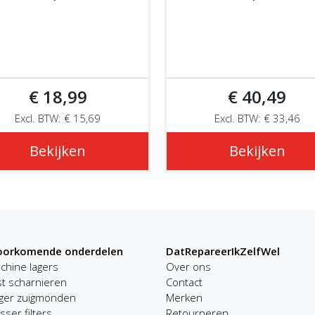
€ 18,99
€ 40,49
Excl. BTW: € 15,69
Excl. BTW: € 33,46
Bekijken
Bekijken
voorkomende onderdelen
DatRepareerIkZelfWel
hine lagers
Over ons
st scharnieren
Contact
iger zuigmonden
Merken
ser filters
Retourneren